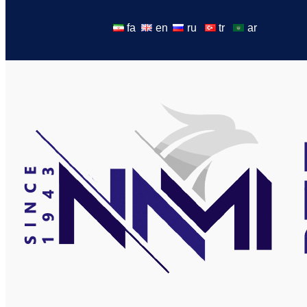
fa
en
ru
tr
ar