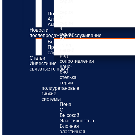
серия
системы распыления
s
имитация дерева
серия
Полиэстер полиал
M
Алкидная смола
серии
Амино-алкидная смола
ч
Новости
серия
послепродажное обслуживание
РИ
Вопросы-Ответы
супер
Производственные решения
легкий
службы-поддержки
ряд
Статьи
сопротивления
Инвестиция
нано-
связаться с нами
био
стелька
серии
полиуретановые
гибкие
системы
Пена
С
Высокой
Эластичностью
Блочная
эластичная