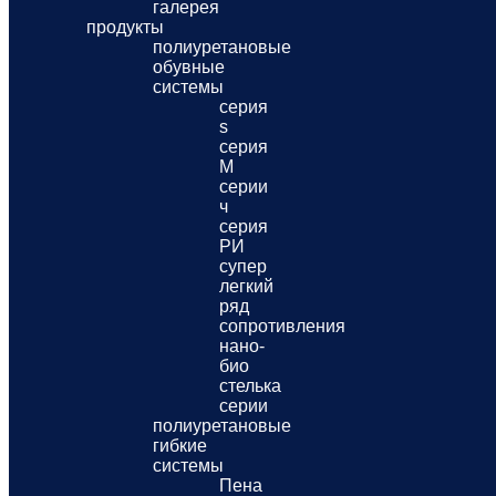
галерея
продукты
полиуретановые
обувные
системы
серия
s
серия
M
серии
ч
серия
РИ
супер
легкий
ряд
сопротивления
нано-
био
стелька
серии
полиуретановые
гибкие
системы
Пена