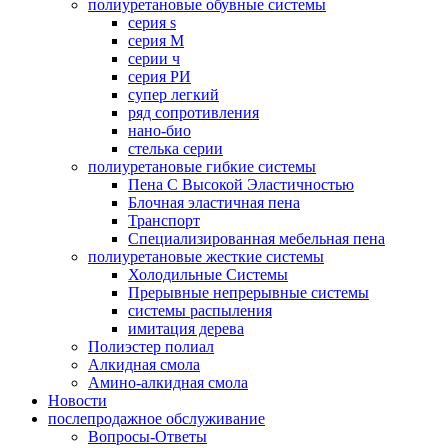
полиуретановые обувные системы
серия s
серия M
серии ч
серия РИ
супер легкий
ряд сопротивления
нано-био
стелька серии
полиуретановые гибкие системы
Пена С Высокой Эластичностью
Блочная эластичная пена
Транспорт
Специализированная мебельная пена
полиуретановые жесткие системы
Холодильные Системы
Прерывные непрерывные системы
системы распыления
имитация дерева
Полиэстер полиал
Алкидная смола
Амино-алкидная смола
Новости
послепродажное обслуживание
Вопросы-Ответы