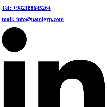
Tel: +982188645264
mail: info@namigrp.com