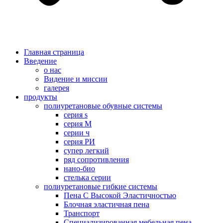
Главная страница
Введение
о нас
Видение и миссии
галерея
продукты
полиуретановые обувные системы
серия s
серия M
серии ч
серия РИ
супер легкий
ряд сопротивления
нано-био
стелька серии
полиуретановые гибкие системы
Пена С Высокой Эластичностью
Блочная эластичная пена
Транспорт
Специализированная мебельная пена