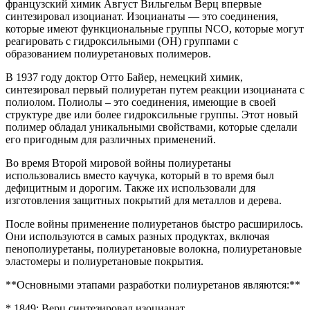
французский химик Август Вильгельм Верц впервые
синтезировал изоцианат. Изоцианаты — это соединения,
которые имеют функциональные группы NCO, которые могут
реагировать с гидроксильными (ОН) группами с
образованием полиуретановых полимеров.
В 1937 году доктор Отто Байер, немецкий химик,
синтезировал первый полиуретан путем реакции изоцианата с
полиолом. Полиолы – это соединения, имеющие в своей
структуре две или более гидроксильные группы. Этот новый
полимер обладал уникальными свойствами, которые сделали
его пригодным для различных применений.
Во время Второй мировой войны полиуретаны
использовались вместо каучука, который в то время был
дефицитным и дорогим. Также их использовали для
изготовления защитных покрытий для металлов и дерева.
После войны применение полиуретанов быстро расширилось.
Они используются в самых разных продуктах, включая
пенополиуретаны, полиуретановые волокна, полиуретановые
эластомеры и полиуретановые покрытия.
**Основными этапами разработки полиуретанов являются:**
* 1849: Верц синтезировал изоцианат.