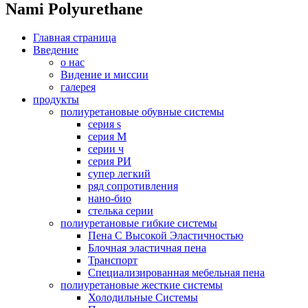
Nami Polyurethane
Главная страница
Введение
о нас
Видение и миссии
галерея
продукты
полиуретановые обувные системы
серия s
серия M
серии ч
серия РИ
супер легкий
ряд сопротивления
нано-био
стелька серии
полиуретановые гибкие системы
Пена С Высокой Эластичностью
Блочная эластичная пена
Транспорт
Специализированная мебельная пена
полиуретановые жесткие системы
Холодильные Системы