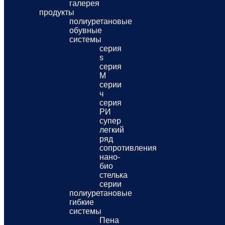
галерея
продукты
полиуретановые
обувные
системы
серия
s
серия
M
серии
ч
серия
РИ
супер
легкий
ряд
сопротивления
нано-
био
стелька
серии
полиуретановые
гибкие
системы
Пена