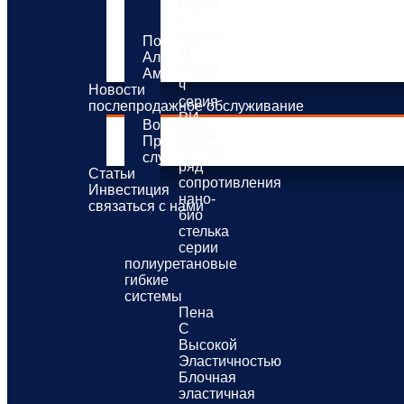
серия
системы распыления
s
имитация дерева
серия
Полиэстер полиал
M
Алкидная смола
серии
Амино-алкидная смола
ч
Новости
серия
послепродажное обслуживание
РИ
Вопросы-Ответы
супер
Производственные решения
легкий
службы-поддержки
ряд
Статьи
сопротивления
Инвестиция
нано-
связаться с нами
био
стелька
серии
полиуретановые
гибкие
системы
Пена
С
Высокой
Эластичностью
Блочная
эластичная