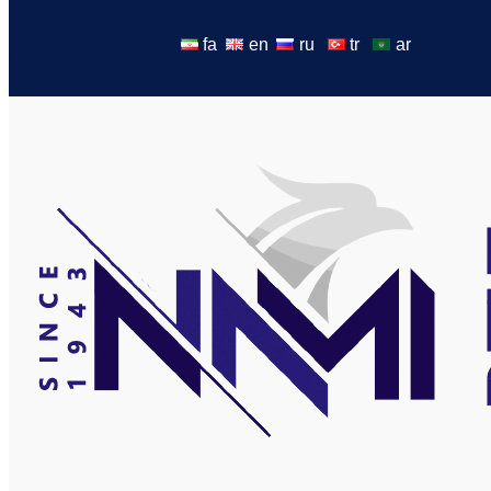
fa
en
ru
tr
ar