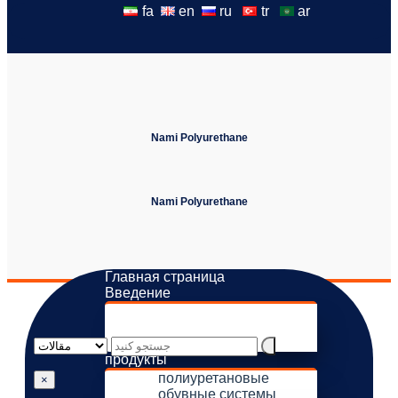
fa
en
ru
tr
ar
Nami Polyurethane
Nami Polyurethane
Главная страница
Введение
о нас
Видение и миссии
галерея
продукты
полиуретановые
×
обувные системы