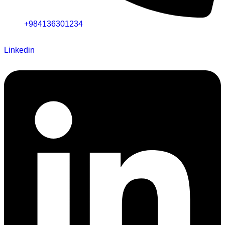
+984136301234
Linkedin