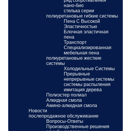
ряд сопротивления
нано-био
стелька серии
полиуретановые гибкие системы
Пена С Высокой
Эластичностью
Блочная эластичная
пена
Транспорт
Специализированная
мебельная пена
полиуретановые жесткие
системы
Холодильные Системы
Прерывные
непрерывные системы
системы распыления
имитация дерева
Полиэстер полиал
Алкидная смола
Амино-алкидная смола
Новости
послепродажное обслуживание
Вопросы-Ответы
Производственные решения