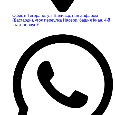
Офис в Тегеране: ул. Валиаср, над Зафаром
(Дасгарди), угол переулка Насери, башня Киан, 4-й
этаж, корпус 6.