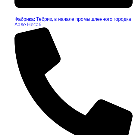
Фабрика: Тебриз, в начале промышленного городка
Аале Несаб