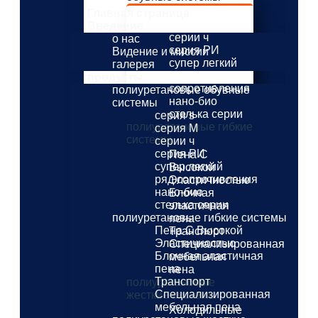
серия s
Главная страница
серия M
Введение
серии ч
о нас
серия РИ
Видение и миссии
супер легкий
галерея
ряд
продукты
сопротивления
полиуретановые обувные
нано-био
системы
стелька серии
серия s
полиуретановые гибкие
серия M
системы
серии ч
серия РИ
Пена С
супер легкий
Высокой
ряд сопротивления
Эластичностью
нано-био
Блочная
стелька серии
эластичная
полиуретановые гибкие системы
пена
Пена С Высокой
Транспорт
Эластичностью
Специализированная
Блочная эластичная
мебельная
пена
пена
Транспорт
полиуретановые
Специализированная
жесткие системы
мебельная пена
Холодильные