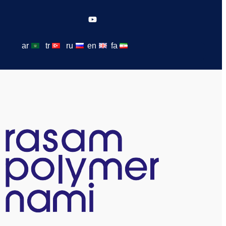
ar
tr
ru
en
fa