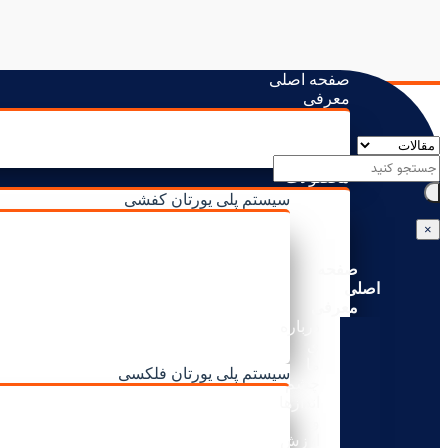
صفحه اصلی
معرفی
درباره ی ما
چشم اندازها و ارزش ها
نامی کلاب
محصولات
سیستم پلی یورتان کفشی
سری S
×
سری M
سری H
صفحه
سریRI
اصلی
فوق سبک
معرفی
سریResistance
درباره
نانوبیو
ی
سری کفی
ما
سیستم پلی یورتان فلکسی
چشم
فوم با ارتجاع بالا
اندازها
فوم انعطاف پذیر بلوکی
و
الاستوفوم ها
ارزش