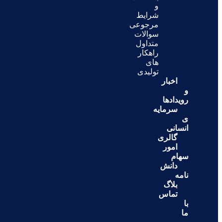
و
شرایط
مرجوعی
سوالات
متداول
راهکار
های
تولیدی
اخبار
و
رویدادها
سرمایه
ی
انسانی
گالری
امور
سهام
دانش
نامه
بلاگ
تماس
با
ما