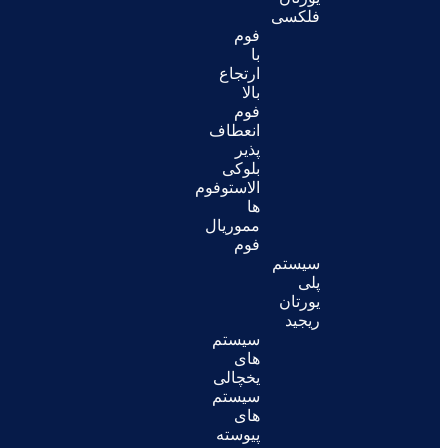
فلکسی
فوم
با
ارتجاع
بالا
فوم
انعطاف
پذیر
بلوکی
الاستوفوم
ها
مموریال
فوم
سیستم
پلی
یورتان
ریجید
سیستم
های
یخچالی
سیستم
های
پیوسته