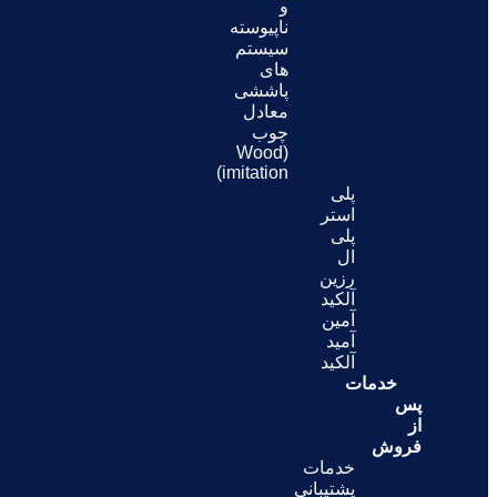
و
ناپیوسته
سیستم
های
پاششی
معادل
چوب
(Wood
imitation)
پلی
استر
پلی
ال
رزین
آلکید
آمین
آمید
آلکید
خدمات
پس
از
فروش
خدمات
پشتیبانی