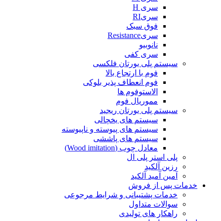
سری H
سریRI
فوق سبک
سریResistance
نانوبیو
سری کفی
سیستم پلی یورتان فلکسی
فوم با ارتجاع بالا
فوم انعطاف پذیر بلوکی
الاستوفوم ها
مموریال فوم
سیستم پلی یورتان ریجید
سیستم های یخچالی
سیستم های پیوسته و ناپیوسته
سیستم های پاششی
معادل چوب (Wood imitation)
پلی استر پلی ال
رزین آلکید
آمین آمید آلکید
خدمات پس از فروش
خدمات پشتیبانی و شرایط مرجوعی
سوالات متداول
راهکار های تولیدی