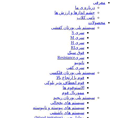
معرفی
درباره ی ما
چشم اندازها و ارزش ها
نامی کلاب
محصولات
سیستم پلی یورتان کفشی
سری S
سری M
سری H
سریRI
فوق سبک
سریResistance
نانوبیو
سری کفی
سیستم پلی یورتان فلکسی
فوم با ارتجاع بالا
فوم انعطاف پذیر بلوکی
الاستوفوم ها
مموریال فوم
سیستم پلی یورتان ریجید
سیستم های یخچالی
سیستم های پیوسته و ناپیوسته
سیستم های پاششی
معادل چوب (Wood imitation)