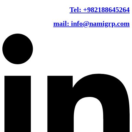
Tel: +982188645264
mail: info@namigrp.com