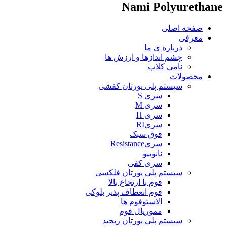
Nami Polyurethane
صفحه اصلی
معرفی
درباره ی ما
چشم اندازها و ارزش ها
نامی کلاب
محصولات
سیستم پلی یورتان کفشی
سری S
سری M
سری H
سریRI
فوق سبک
سریResistance
نانوبیو
سری کفی
سیستم پلی یورتان فلکسی
فوم با ارتجاع بالا
فوم انعطاف پذیر بلوکی
الاستوفوم ها
مموریال فوم
سیستم پلی یورتان ریجید