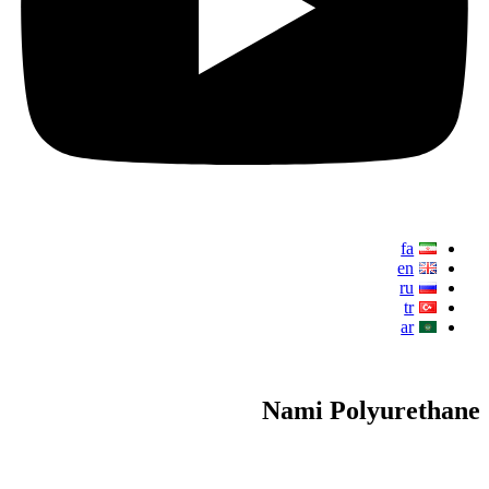
fa
en
ru
tr
ar
Nami Polyurethane