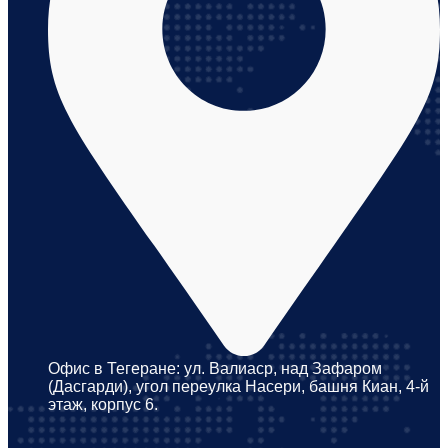
Офис в Тегеране: ул. Валиаср, над Зафаром
(Дасгарди), угол переулка Насери, башня Киан, 4-й
этаж, корпус 6.