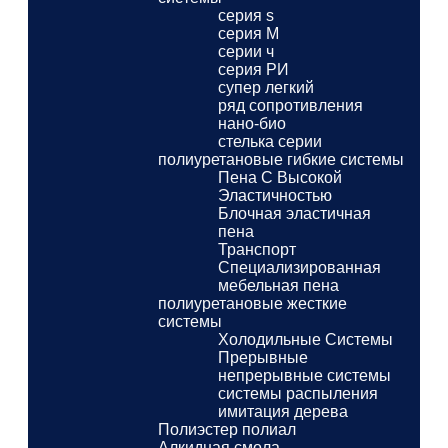
серия s
серия M
серии ч
серия РИ
супер легкий
ряд сопротивления
нано-био
стелька серии
полиуретановые гибкие системы
Пена С Высокой
Эластичностью
Блочная эластичная
пена
Транспорт
Специализированная
мебельная пена
полиуретановые жесткие
системы
Холодильные Системы
Прерывные
непрерывные системы
системы распыления
имитация дерева
Полиэстер полиал
Алкидная смола