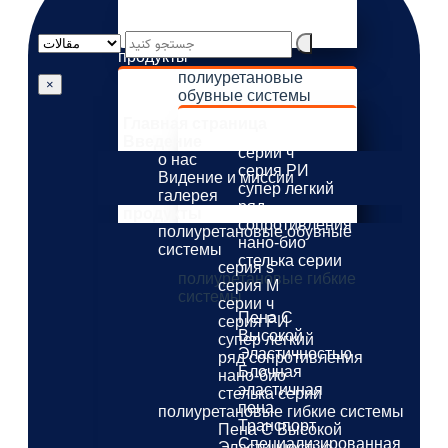
о нас
Видение и миссии
галерея
продукты
полиуретановые
×
обувные системы
серия s
Главная страница
серия M
Введение
серии ч
о нас
серия РИ
Видение и миссии
супер легкий
галерея
ряд
продукты
сопротивления
полиуретановые обувные
нано-био
системы
стелька серии
серия s
полиуретановые гибкие
серия M
системы
серии ч
Пена С
серия РИ
Высокой
супер легкий
Эластичностью
ряд сопротивления
Блочная
нано-био
эластичная
стелька серии
пена
полиуретановые гибкие системы
Транспорт
Пена С Высокой
Специализированная
Эластичностью