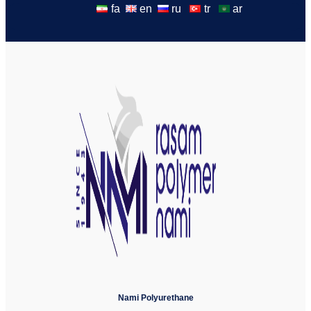
fa
en
ru
tr
ar
Nami Polyurethane