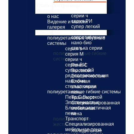
серия s
Главная страница
серия M
Введение
серии ч
о нас
серия РИ
Видение и миссии
супер легкий
галерея
ряд
продукты
сопротивления
полиуретановые обувные
нано-био
системы
стелька серии
серия s
полиуретановые гибкие
серия M
системы
серии ч
серия РИ
Пена С
супер легкий
Высокой
ряд сопротивления
Эластичностью
нано-био
Блочная
стелька серии
эластичная
полиуретановые гибкие системы
пена
Пена С Высокой
Транспорт
Эластичностью
Специализированная
Блочная эластичная
мебельная
пена
пена
Транспорт
полиуретановые
Специализированная
жесткие системы
мебельная пена
Холодильные