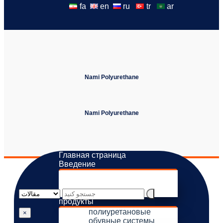
fa
en
ru
tr
ar
Nami Polyurethane
Nami Polyurethane
Главная страница
Введение
о нас
Видение и миссии
галерея
продукты
полиуретановые
×
обувные системы