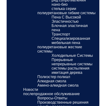
ряд сопротивления
нано-био
стелька серии
полиуретановые гибкие системы
Пена С Высокой
Эластичностью
Блочная эластичная
пена
Транспорт
Специализированная
мебельная пена
полиуретановые жесткие
системы
Холодильные Системы
Прерывные
непрерывные системы
системы распыления
имитация дерева
Полиэстер полиал
Алкидная смола
Амино-алкидная смола
Новости
послепродажное обслуживание
Вопросы-Ответы
Производственные решения