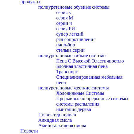
продукты
полиуретановые обувные системы
серия s
серия M
серии ч
серия РИ
супер легкий
ряд сопротивления
нано-био
стелька серии
полиуретановые гибкие системы
Пена С Высокой Эластичностью
Блочная эластичная пена
Транспорт
Специализированная мебельная
пена
полиуретановые жесткие системы
Холодильные Системы
Прерывные непрерывные системы
системы распыления
имитация дерева
Полиэстер полиал
Алкидная смола
Амино-алкидная смола
Новости