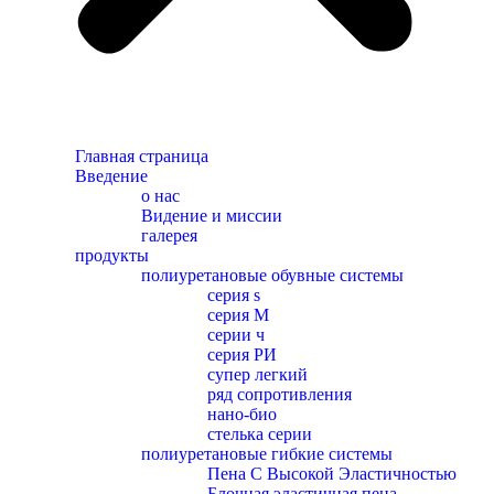
Главная страница
Введение
о нас
Видение и миссии
галерея
продукты
полиуретановые обувные системы
серия s
серия M
серии ч
серия РИ
супер легкий
ряд сопротивления
нано-био
стелька серии
полиуретановые гибкие системы
Пена С Высокой Эластичностью
Блочная эластичная пена