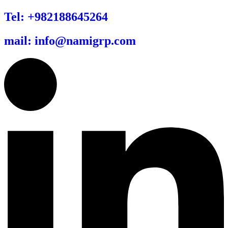
Tel: +982188645264
mail: info@namigrp.com