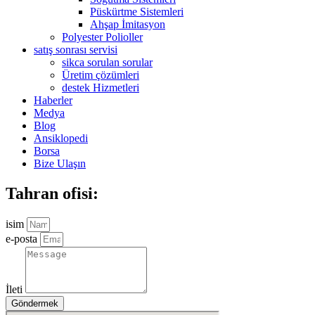
Püskürtme Sistemleri
Ahşap İmitasyon
Polyester Polioller
satış sonrası servisi
sikca sorulan sorular
Üretim çözümleri
destek Hizmetleri
Haberler
Medya
Blog
Ansiklopedi
Borsa
Bize Ulaşın
Tahran ofisi:
isim
e-posta
İleti
Göndermek