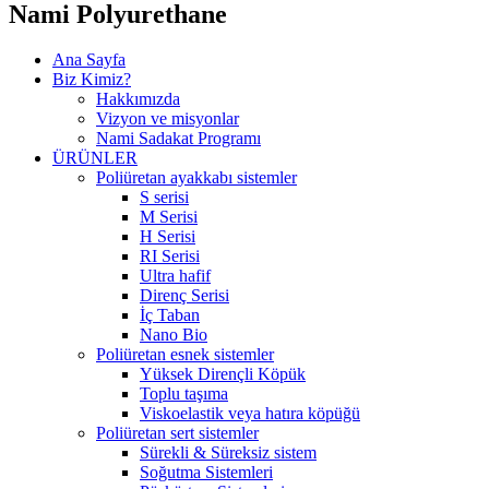
Nami Polyurethane
Ana Sayfa
Biz Kimiz?
Hakkımızda
Vizyon ve misyonlar
Nami Sadakat Programı
ÜRÜNLER
Poliüretan ayakkabı sistemler
S serisi
M Serisi
H Serisi
RI Serisi
Ultra hafif
Direnç Serisi
İç Taban
Nano Bio
Poliüretan esnek sistemler
Yüksek Dirençli Köpük
Toplu taşıma
Viskoelastik veya hatıra köpüğü
Poliüretan sert sistemler
Sürekli & Süreksiz sistem
Soğutma Sistemleri