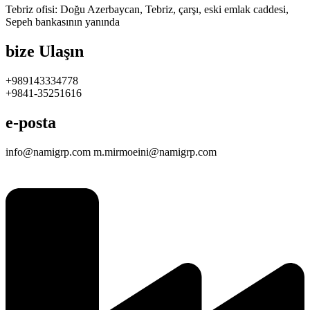
Tebriz ofisi: Doğu Azerbaycan, Tebriz, çarşı, eski emlak caddesi,
Sepeh bankasının yanında
bize Ulaşın
+989143334778
+9841-35251616
e-posta
info@namigrp.com m.mirmoeini@namigrp.com