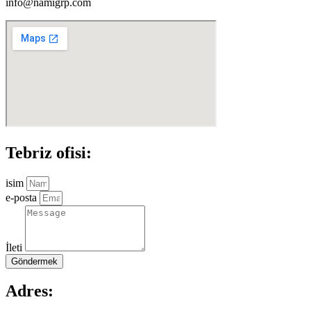
info@namigrp.com
Tebriz ofisi:
isim
e-posta
İleti
Göndermek
Adres: