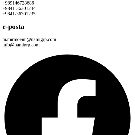
+989146728686
+9841-36301234
+9841-36301235
e-posta
m.mirmoeini@namigrp.com
info@namigrp.com