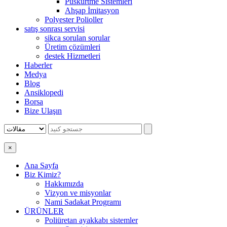
Püskürtme Sistemleri
Ahşap İmitasyon
Polyester Polioller
satış sonrası servisi
sikca sorulan sorular
Üretim çözümleri
destek Hizmetleri
Haberler
Medya
Blog
Ansiklopedi
Borsa
Bize Ulaşın
×
Ana Sayfa
Biz Kimiz?
Hakkımızda
Vizyon ve misyonlar
Nami Sadakat Programı
ÜRÜNLER
Poliüretan ayakkabı sistemler