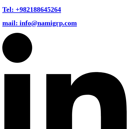
Tel: +982188645264
mail: info@namigrp.com