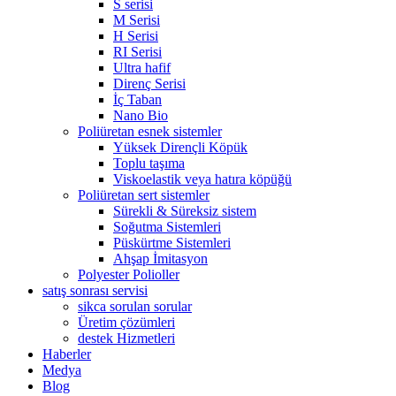
S serisi
M Serisi
H Serisi
RI Serisi
Ultra hafif
Direnç Serisi
İç Taban
Nano Bio
Poliüretan esnek sistemler
Yüksek Dirençli Köpük
Toplu taşıma
Viskoelastik veya hatıra köpüğü
Poliüretan sert sistemler
Sürekli & Süreksiz sistem
Soğutma Sistemleri
Püskürtme Sistemleri
Ahşap İmitasyon
Polyester Polioller
satış sonrası servisi
sikca sorulan sorular
Üretim çözümleri
destek Hizmetleri
Haberler
Medya
Blog