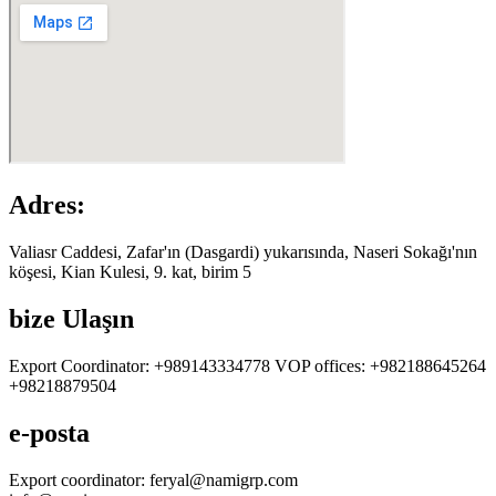
Adres:
Valiasr Caddesi, Zafar'ın (Dasgardi) yukarısında, Naseri Sokağı'nın
köşesi, Kian Kulesi, 9. kat, birim 5
bize Ulaşın
Export Coordinator: +989143334778 VOP offices: +982188645264
+98218879504
e-posta
Export coordinator: feryal@namigrp.com