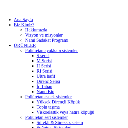
Ana Sayfa
Biz Kimiz?
Hakkımızda
Vizyon ve misyonlar
Nami Sadakat Programı
ÜRÜNLER
Poliüretan ayakkabı sistemler
S serisi
M Serisi
H Serisi
RI Serisi
Ultra hafif
Direnç Serisi
İç Taban
Nano Bio
Poliüretan esnek sistemler
Yüksek Dirençli Köpük
Toplu taşıma
Viskoelastik veya hatıra köpüğü
Poliüretan sert sistemler
Sürekli & Süreksiz sistem
Soğutma Sistemleri