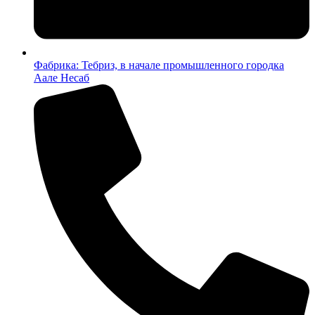
Фабрика: Тебриз, в начале промышленного городка
Аале Несаб