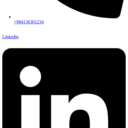
+984136301234
Linkedin