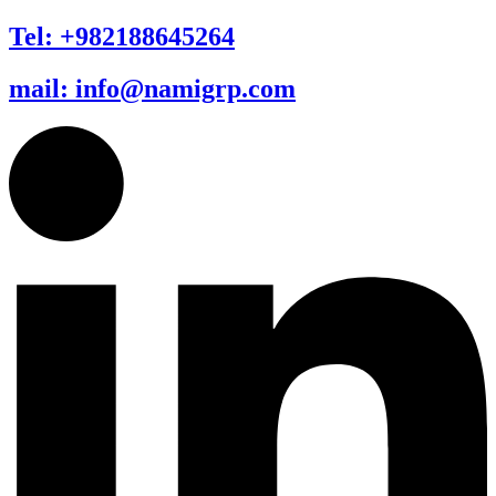
Tel: +982188645264
mail: info@namigrp.com