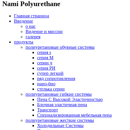
Nami Polyurethane
Главная страница
Введение
о нас
Видение и миссии
галерея
продукты
полиуретановые обувные системы
серия s
серия M
серии ч
серия РИ
супер легкий
ряд сопротивления
нано-био
стелька серии
полиуретановые гибкие системы
Пена С Высокой Эластичностью
Блочная эластичная пена
Транспорт
Специализированная мебельная пена
полиуретановые жесткие системы
Холодильные Системы