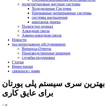
полиуретановые жесткие системы
Холодильные Системы
Прерывные непрерывные системы
системы распыления
имитация дерева
Полиэстер полиал
Алкидная смола
Амино-алкидная смола
Новости
послепродажное обслуживание
Вопросы-Ответы
Производственные решения
службы-поддержки
Статьи
Инвестиция
связаться с нами
بهترین سری سیستم پلی یورتان
برای عایق کاری