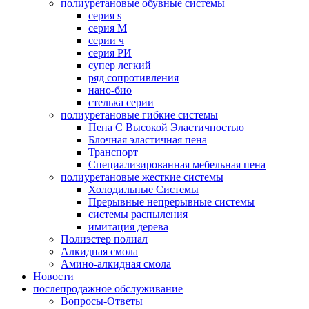
полиуретановые обувные системы
серия s
серия M
серии ч
серия РИ
супер легкий
ряд сопротивления
нано-био
стелька серии
полиуретановые гибкие системы
Пена С Высокой Эластичностью
Блочная эластичная пена
Транспорт
Специализированная мебельная пена
полиуретановые жесткие системы
Холодильные Системы
Прерывные непрерывные системы
системы распыления
имитация дерева
Полиэстер полиал
Алкидная смола
Амино-алкидная смола
Новости
послепродажное обслуживание
Вопросы-Ответы