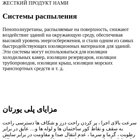
ЖЕСТКИЙ ПРОДУКТ НАМИ
Системы распыления
Пенополиуретаны, распыляемые на поверхность, снижают
воздействие зданий на окружающую среду, обеспечивая
высокий уровень энергосбережения, и стали одним из самых
быстродействующих изоляционных материалов для зданий.
Эти системы могут использоваться для изоляции
холодильных камер, изоляции резервуаров, изоляции
трубопроводов, изоляции крыш, изоляции морских
транспортных средств и т. д.
مزایای پلی یورتان
سرعت بالای اجرا ، پر کردن راحت درز و شکاف ها دسترسی راحت
به سقف و نقاط کور ساختمان ها و لوله ها و… عایق در برابر
رطوبت ، گرما و سرما ، عدم انتقال صدا و مقاومت در برابر سایش