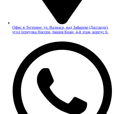
Офис в Тегеране: ул. Валиаср, над Зафаром (Дасгарди),
угол переулка Насери, башня Киан, 4-й этаж, корпус 6.