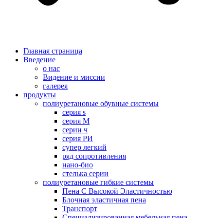
Главная страница
Введение
о нас
Видение и миссии
галерея
продукты
полиуретановые обувные системы
серия s
серия M
серии ч
серия РИ
супер легкий
ряд сопротивления
нано-био
стелька серии
полиуретановые гибкие системы
Пена С Высокой Эластичностью
Блочная эластичная пена
Транспорт
Специализированная мебельная пена