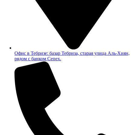
Офис в Тебризе: базар Тебриза, старая улица Аль-Хиян,
рядом с банком Сепех.