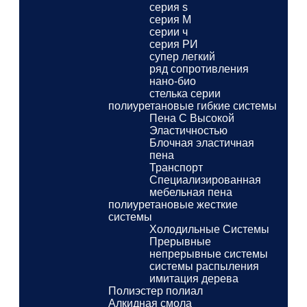
серия s
серия M
серии ч
серия РИ
супер легкий
ряд сопротивления
нано-био
стелька серии
полиуретановые гибкие системы
Пена С Высокой
Эластичностью
Блочная эластичная
пена
Транспорт
Специализированная
мебельная пена
полиуретановые жесткие
системы
Холодильные Системы
Прерывные
непрерывные системы
системы распыления
имитация дерева
Полиэстер полиал
Алкидная смола