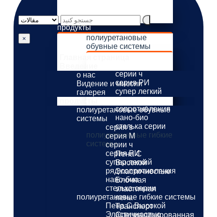
о нас
Видение и миссии
галерея
продукты
полиуретановые
×
обувные системы
серия s
Главная страница
серия M
Введение
серии ч
о нас
серия РИ
Видение и миссии
супер легкий
галерея
ряд
продукты
сопротивления
полиуретановые обувные
нано-био
системы
стелька серии
серия s
полиуретановые гибкие
серия M
системы
серии ч
серия РИ
Пена С
супер легкий
Высокой
ряд сопротивления
Эластичностью
нано-био
Блочная
стелька серии
эластичная
полиуретановые гибкие системы
пена
Пена С Высокой
Транспорт
Эластичностью
Специализированная