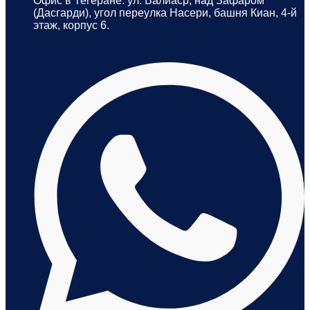
Офис в Тегеране: ул. Валиаср, над Зафаром
(Дасгарди), угол переулка Насери, башня Киан, 4-й
этаж, корпус 6.