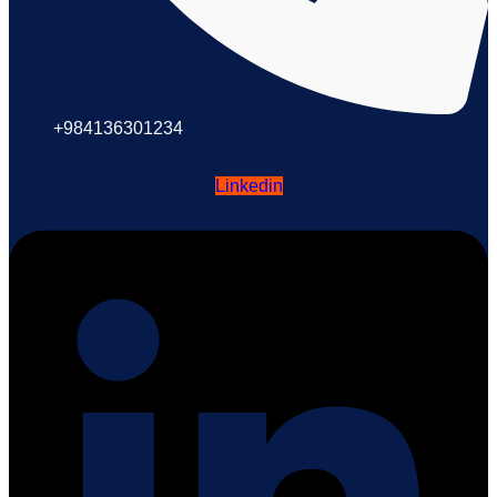
+984136301234
Linkedin