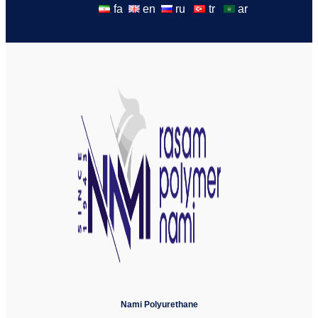
fa
en
ru
tr
ar
Nami Polyurethane