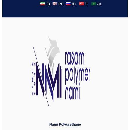
fa
en
ru
tr
ar
Nami Polyurethane