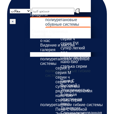
о нас
Видение и миссии
галерея
продукты
полиуретановые
×
обувные системы
серия s
Главная страница
серия M
Введение
серии ч
о нас
серия РИ
Видение и миссии
супер легкий
галерея
ряд
продукты
сопротивления
полиуретановые обувные
нано-био
системы
стелька серии
серия s
полиуретановые гибкие
серия M
системы
серии ч
Пена С
серия РИ
Высокой
супер легкий
Эластичностью
ряд сопротивления
Блочная
нано-био
эластичная
стелька серии
пена
полиуретановые гибкие системы
Транспорт
Пена С Высокой
Специализированная
Эластичностью