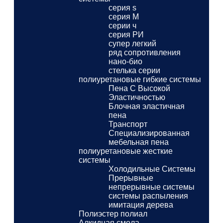
серия s
серия M
серии ч
серия РИ
супер легкий
ряд сопротивления
нано-био
стелька серии
полиуретановые гибкие системы
Пена С Высокой
Эластичностью
Блочная эластичная
пена
Транспорт
Специализированная
мебельная пена
полиуретановые жесткие
системы
Холодильные Системы
Прерывные
непрерывные системы
системы распыления
имитация дерева
Полиэстер полиал
Алкидная смола