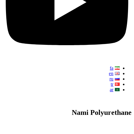
fa
en
ru
tr
ar
Nami Polyurethane