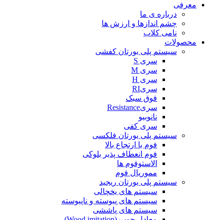
معرفی
درباره ی ما
چشم اندازها و ارزش ها
نامی کلاب
محصولات
سیستم پلی یورتان کفشی
سری S
سری M
سری H
سریRI
فوق سبک
سریResistance
نانوبیو
سری کفی
سیستم پلی یورتان فلکسی
فوم با ارتجاع بالا
فوم انعطاف پذیر بلوکی
الاستوفوم ها
مموریال فوم
سیستم پلی یورتان ریجید
سیستم های یخچالی
سیستم های پیوسته و ناپیوسته
سیستم های پاششی
معادل چوب (Wood imitation)