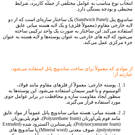
انتخاب نوع مناسب به عوامل مختلفی از جمله کاربرد، شرایط
محیطی و بودجه بستگی دارد.
ساندویچ پنل (Sandwich Panel) یک ساختار سازه‌ای است که از دو
لایه خارجی مقاوم (معمولاً فلزی) و یک لایه هسته میانی عایق
استفاده می‌کند. این ساختار به صورت یک واحد ترکیبی ساخته
می‌شود که لایه های خارجی به عنوان پوسته‌ها و لایه هسته به عنوان
جزء مرکزی عمل می‌کند.
از موادی که معمولاً برای ساخت ساندویچ پانل استفاده می‌شود،
عبارتند از:
1. پوسته خارجی: معمولاً از فلزهای مقاوم مانند فولاد،
آلومینیوم و یا فیبر سیمان استفاده می‌شود. این پوسته‌ها به
منظور ایجاد مقاومت سازه و محافظت در برابر عوامل جوی
مورد استفاده قرار می‌گیرند.
2. هسته میانی: هسته میانی ساندویچ پانل عموماً از مواد عایق
مانند فوم پلی‌اورتان (Polyurethane foam)، فوم پلی‌یورتان
(Polyisocyanurate foam)، پلی‌ستایرن اکسترود شده (Extruded
polystyrene)، صوف معدنی (Mineral wool) یا ساندویچ های