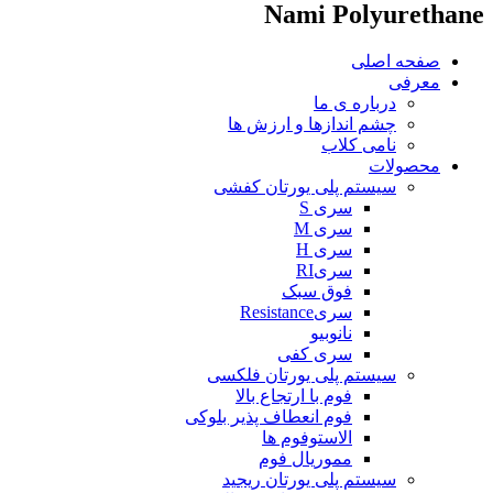
Nami Polyurethane
صفحه اصلی
معرفی
درباره ی ما
چشم اندازها و ارزش ها
نامی کلاب
محصولات
سیستم پلی یورتان کفشی
سری S
سری M
سری H
سریRI
فوق سبک
سریResistance
نانوبیو
سری کفی
سیستم پلی یورتان فلکسی
فوم با ارتجاع بالا
فوم انعطاف پذیر بلوکی
الاستوفوم ها
مموریال فوم
سیستم پلی یورتان ریجید