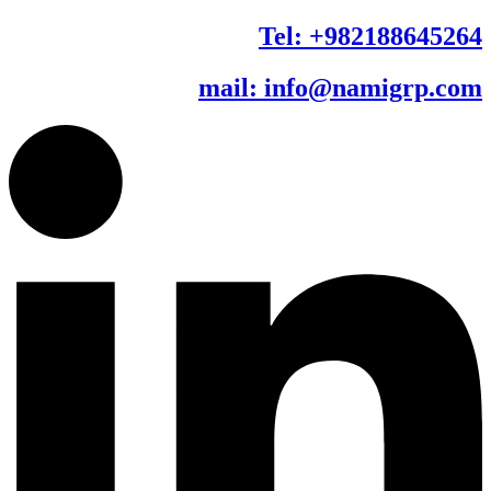
Tel: +982188645264
mail: info@namigrp.com