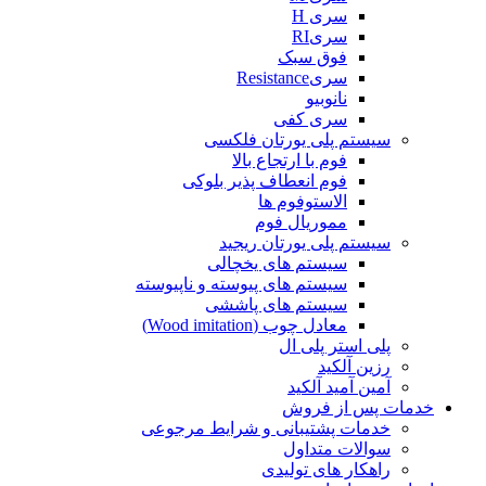
سری H
سریRI
فوق سبک
سریResistance
نانوبیو
سری کفی
سیستم پلی یورتان فلکسی
فوم با ارتجاع بالا
فوم انعطاف پذیر بلوکی
الاستوفوم ها
مموریال فوم
سیستم پلی یورتان ریجید
سیستم های یخچالی
سیستم های پیوسته و ناپیوسته
سیستم های پاششی
معادل چوب (Wood imitation)
پلی استر پلی ال
رزین آلکید
آمین آمید آلکید
خدمات پس از فروش
خدمات پشتیبانی و شرایط مرجوعی
سوالات متداول
راهکار های تولیدی