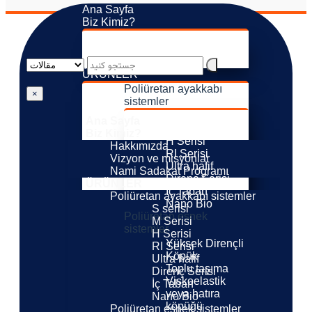
Ana Sayfa
Biz Kimiz?
Hakkımızda
Vizyon ve misyonlar
Nami Sadakat Programı
ÜRÜNLER
Poliüretan ayakkabı
×
sistemler
S serisi
Ana Sayfa
M Serisi
Biz Kimiz?
H Serisi
Hakkımızda
RI Serisi
Vizyon ve misyonlar
Ultra hafif
Nami Sadakat Programı
Direnç Serisi
ÜRÜNLER
İç Taban
Poliüretan ayakkabı sistemler
Nano Bio
S serisi
Poliüretan esnek
M Serisi
sistemler
H Serisi
Yüksek Dirençli
RI Serisi
Köpük
Ultra hafif
Toplu taşıma
Direnç Serisi
Viskoelastik
İç Taban
veya hatıra
Nano Bio
köpüğü
Poliüretan esnek sistemler