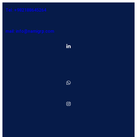
Tel: +982188645264
mail: info@namigrp.com