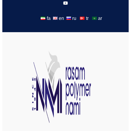
fa
en
ru
tr
ar